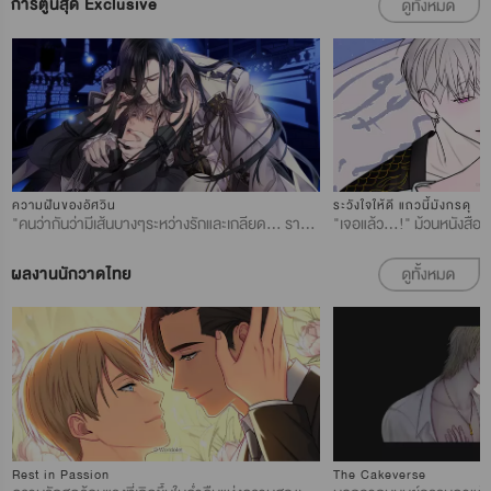
การ์ตูนสุด Exclusive
ความฝันของอัศวิน
ระวังใจให้ดี แถวนี้มังกรดุ
"คนว่ากันว่ามีเส้นบางๆระหว่างรักและเกลียด... ราชาคาลิยัน ได้ขึ้นครองราชย์เป็นจักรพรรดิองค์ใหม่ โดยมี เอียนอัศวินคู่ใจที่แอบทำตามปรารถนาของคาลิยันมาอย่างยาวนานหลายปี เมื่อได้รู้ว่าตัวเขาไม่จำเป็นอีกต่อไปแล้ว ทำให้เขาออกไปซ่อนตัว ต่อมาเอียนได้รับข่าวว่าโรบินพี่ชายของเขากำลังจะถูกประหาร เขาจึงย้อนกลับไปที่วังอีกครั้ง เพื่อแก้แค้นคาลิยัน ชายผู้เป็นเหมือนรักเดียวของเขา แต่กลายเป็นว่าการพบกันของเขาที่อาจนำพามาซึ่งการตายนั้น กลับร้อนแรงด้วยไฟราคะอันแสนรุนแรงมากขึ้นแทน #การ์ตูนวาย
ผลงานนักวาดไทย
Rest in Passion
The Cakeverse