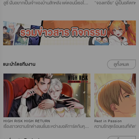
ลูซี่ ฝันอยากเป็นเจ้าของบ้านสักหลัง แต่ตอนนี้เธอไม่มีเงินและอยากมีงานทำเป็นที่สุด วันหนึ่งเธอมุ่งหน้าไปยังคฤหาสน์อันไกลโพ้นเพื่อสมัครเป็นสาวใช้ สการ์คือเจ้าของคฤหาสน์ เขาเป็นครึ่งมังกร ความเจ้าอารมณ์และความเกลียดชังมนุษย์ของเขาเป็นที่ร่ำลือ สการ์ยอมจ้างลูซี่ก็จริง แต่ด้วยเหตุผลอะไรบางอย่างทำให้เขาพยายามหาข้อเสียเพื่อกำจัดลูซี่ ทว่า ลูซี่กลับไม่มีทีท่าที่จะล้มเลิกความตั้งใจเป็นสาวใช้ที่คฤหาสน์แห่งนี้ “เงินเดือนที่ได้คงรวมค่ารองรับอารมณ์แปรปรวนของเจ้านายแล้วใช่ไหม?
แนะนำโดยทีมงาน
HIGH RISK HIGH RETURN
Rest in Passion
เรื่องราวความรักต่างชนชั้นระหว่างบอดีการ์ดกับคุณหนูมาเฟียผู้สูงศักดิ์ เมื่อความรักต้องแลกด้วยความเสี่ยง แต่กลับเป็นฝ่ายคุณหนูที่ทุ่มหมดใจ สุดท้ายแล้ว ความรักครั้งนี้จะคุ้มค่ากับการเดิมพันหรือไม่?