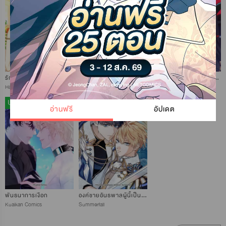
รักนี้ชัดเจนพอไหม?
ราชินีเหมันต์
คืนต้องมนตร์ กับปิศาจเจ้าเสน่ห์
Haksan
Creative Horizon
Kuaikan Comics
UP
UP
อ่านฟรี
อัปเดต
พันธนาการเงือก
องค์ชายอันธพาลผู้นี้เป็นโอเมก้า
Kuaikan Comics
Summerfall