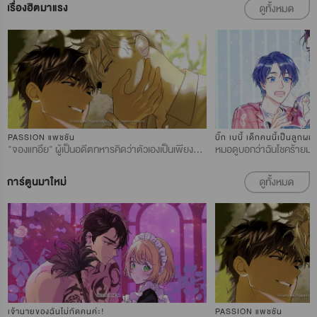
เรื่องฮิตมาแรง
PASSION แพชชัน
บิ๊ก เบบี้ เด็กคนนี้เป็นลูกผม
"จองแทอึย" ผู้เป็นอดีตทหารคิดว่าตัวเองเป็นเพียงคนธรรมดา เพราะมีพี่ชายฝาแฝดแสนอัจฉริยะอย่าง "จองแจอึย" เขาตัดสินใจทำงานเป็นเวลาครึ่งปีที่องค์กรพัฒนาทรัพยากรมนุษย์แห่งสหประชาชาติ (UNHRDO) ตามคำเชิญของ "ชางอินจอง" อาของเขา ซึ่งแท้จริงแล้วกลับเป็นบิดาผู้ให้กำเนิดของทั้งสอง หลังจากนั้นสถานการณ์ก็เริ่มพลิกผันไปในทิศทางที่จองแทอึยไม่เคยนึกถึงมาก่อน เมื่อเขาเข้าไปพัวพันกับหนุ่มลึกลับ "อิลเลย์"
การ์ตูนมาใหม่
เจ้านายของฉันไม่กัดคนค่ะ!
PASSION แพชชัน