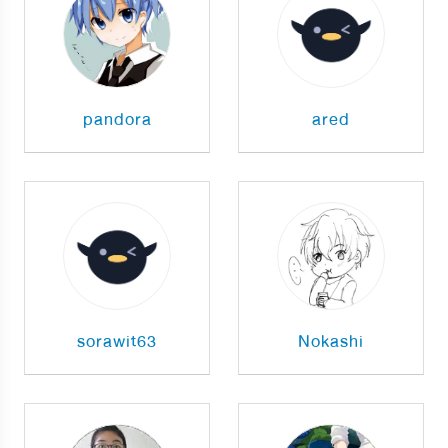
pandora
ared
sorawit63
Nokashi