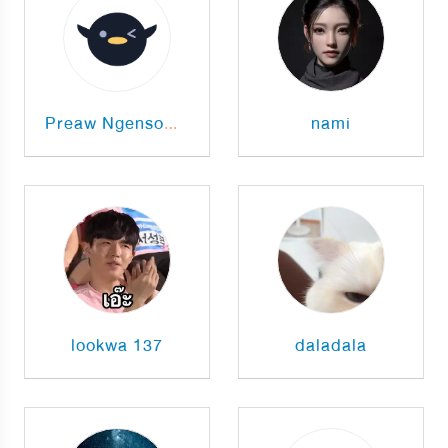
nami
Preaw Ngensombaht
lookwa 137
daladala