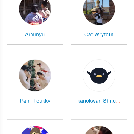
Aimmyu
Cat Wrytctn
Pam_Teukky
kanokwan Sintujarearn