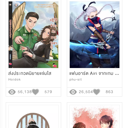
ส่งประกวดนิยายแจ่มใส
แฟนอาร์ต Airi จากเกม ROV
Hoidok
phu-sit
56,138
579
26,504
863