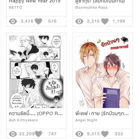
Happy New Year 2019
ดูซากุระ (สมกับเป็นท่าน)
NETTO
Boonnuttha Raya
3,478
676
2,216
1,199
ความชัดนี้.... (OPPO R9s)
พี่เดฟ+กาย [รักป่วนๆกวนอาจารย์]
Ash Kittiyakarn
Angel Night
22,209
747
9,513
333