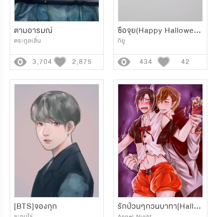
ตามอารมณ์
ซือจุย(Happy Halloween)
ตระกูลเสิ่น
กิยู
3,704
2,875
434
42
[BTS]จองกุก
รักป่วนๆกวนบาทา[Halloween]
ชะอมไข่
Angel Night