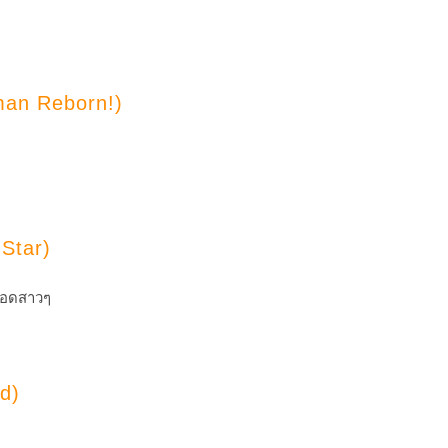
man Reborn!)
Star)
ัยแอดสาวๆ
d)