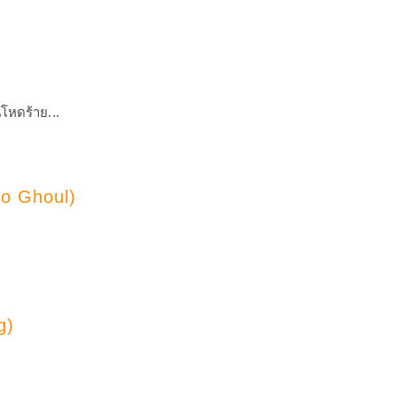
นโหดร้าย...
yo Ghoul)
g)