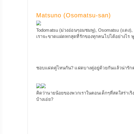
Matsuno (Osomatsu-san)
Todomatsu (ม่วงอ่อนๆอมชมพู), Osomatsu (แดง), Ka
เราจะขาดแฝดหกสุดที่รักของทุกคนไปได้อย่างไร พู
ชอบแฝดคู่ไหนกัน? แฝดบางคู่อยู่ด้วยกันแล้วน่ารักตะ
คิดว่านายน้อยของพวกเราในตอนเด็กๆที่สดใสร่าเริง 
บ้างเอ่ย?