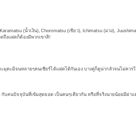
ramatsu (น้ำเงิน), Choromatsu (เขียว), Ichimatsu (ม่วง), Juushima
ดถึงแฝดก็ต้องมีพวกเขาสิ!
มุตะมิจนหลายๆคนเชียร์ได้แฝดได้กันเอง บางคู่ก็ดูน่ากลัวจนไม่ควรให้อยู่
กับคนปัจจุบันที่เข้มสุดยอด เป็นคนๆเดียวกัน หรือที่จริงนายน้อยมีฝาแ