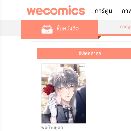
การ์ตูน
ภา
การ์ต
ชั้นหนังสือ
อัปเดตล่าสุด
พ่อบ้านหูตก