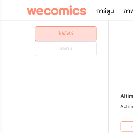
การ์ตูน
ภา
โปรไฟล์
ผลงาน
Alti
ALTi
+