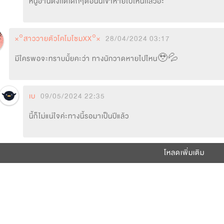
หนูอ่านตั่งเเต่เด็กๆตอนนี้เขาหายไปไหนเเล้วอะ
×°สาววายตัวโคโมโซมXX°×
28/04/2024 03:17
มีใครพอจะทราบมั้ยคะว่า ทางนักวาดหายไปไหน🥹💦
เบ
09/05/2024 22:35
นี้ก็ไม่แน่ใจค่ะทางนี้รอมาเป็นปีแล้ว
โหลดเพิ่มเติม