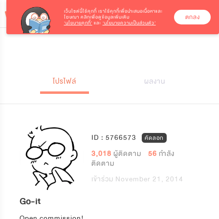
เว็บไซต์นี้ใช้คุกกี้
เราใช้คุกกี้เพื่อนำเสนอเนื้อหาและ
ตกลง
โฆษณา คลิกเพื่อดูข้อมูลเพิ่มเติม
‘นโยบายคุกกี้’
และ
‘นโยบายความเป็นส่วนตัว’
โปรไฟล์
ผลงาน
ID : 5766573
คัดลอก
3,018
ผู้ติดตาม
56
กำลัง
ติดตาม
เข้าร่วม November 21, 2014
Go-it
Open commission!