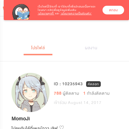
เว็บไซต์นี้ใช้คุกกี้
เราใช้คุกกี้เพื่อนำเสนอเนื้อหาและ
ตกลง
โฆษณา คลิกเพื่อดูข้อมูลเพิ่มเติม
‘นโยบายคุกกี้’
และ
‘นโยบายความเป็นส่วนตัว’
โปรไฟล์
ผลงาน
ID : 10235943
คัดลอก
788
ผู้ติดตาม
1
กำลังติดตาม
เข้าร่วม August 14, 2017
MomoJi
ไปคุยกันได้ที่เพจน้าาา เลิฟ ♡