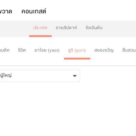
พวาด
คอนเทสต์
ประเภท
รายสัปดาห์
จัดอันดับ
มนติค
ชีวิต
ยาโอย (yaoi)
ยูริ (yuri)
สยองขวัญ
สืบสวน
ผู้ใหญ่