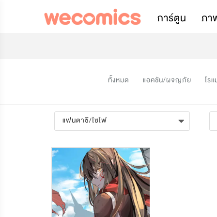
การ์ตูน
ภา
ทั้งหมด
แอคชัน/ผจญภัย
โรแ
แฟนตาซี/ไซไฟ