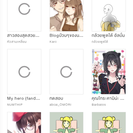
สาวสองสุดสวยกับความบรรลัยของเธอ
Blogป่วนๆของนายลาเต้และยัยชานม
กล้วยพูดได้ อัลบั้ม
หัวสามเหลี่ยม
Karii
กล้วยพูดได้
My hero (fandoujin) katxdekuxshoto
ทดสอบ
คุณโทระคามิน่ะ ไม่ได้น่ากลัวซักหน่อย
NUMTHIP
abcai_OMORI
Barbatos