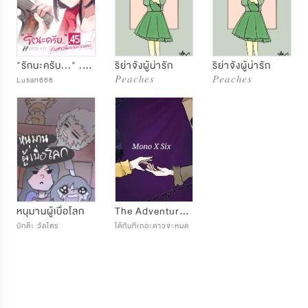
"รักนะครับ..." .45 กับสาวน้อยหมวกแดง
ริย่าจังผู้น่ารัก
ริย่าจังผู้น่ารัก
Lusan666
𝑃𝑒𝑎𝑐ℎ𝑒𝑠
𝑃𝑒𝑎𝑐ℎ𝑒𝑠
หนุมานผู้เบื่อโลก
The Adventures of Mono and Six
บักต๊ะ วัดไตร
ได้กันทีเถอะดาวจะหมด