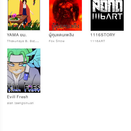
YAMA ยม.
ผู้คุมแดนเพลิง
1116STORY
T
hakunaya B. Batsuki
Fox Snow
1116ART
Evill Fresh
alan taengsinuan