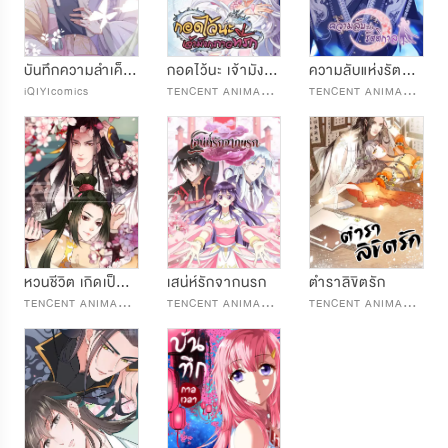
บันทึกความลำเค็ญของการเป็นสนมคนโปรด
กอดไว้นะ เจ้ามังกรขาวที่รัก
ความลับแห่งรัตติกาล
T
ENCENT ANIMATION & COMICS
T
ENCENT ANIMATION & COMICS
iQIYIcomics
หวนชีวิต เกิดเป็นเซียน
เสน่ห์รักจากนรก
ตำราลิขิตรัก
T
ENCENT ANIMATION & COMICS
T
ENCENT ANIMATION & COMICS
T
ENCENT ANIMATION & COMICS