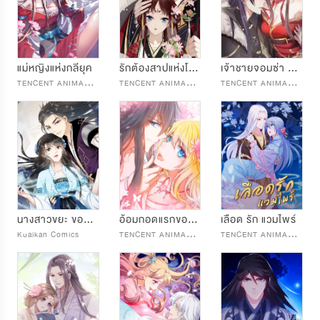
แม่หญิงแห่งกลียุค
รักต้องสาปแห่งโหลวหลาน
เจ้าชายจอมซ่า ขอข้าเอาคืน
T
ENCENT ANIMATION & COMICS
T
ENCENT ANIMATION & COMICS
T
ENCENT ANIMATION & COMICS
นางสาวขยะ ขอชำระแค้น
อ้อมกอดแรกของท่านอ๋อง
เลือด รัก แวมไพร์
T
ENCENT ANIMATION & COMICS
T
ENCENT ANIMATION & COMICS
Kuaikan Comics