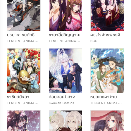
ปรมาจารย์ลัทธิมาร
ชายาสื่อวิญญาณ
ดวงใจจักรพรรดิ
T
ENCENT ANIMATION & COMICS
T
ENCENT ANIMATION & COMICS
DCC
ราชันย์มัจฉา
อ้อมกอดปีศาจ
หมอเทวดาข้ามฟ้ามายังจะบ้าอีก
T
ENCENT ANIMATION & COMICS
T
ENCENT ANIMATION & COMICS
Kuaikan Comics