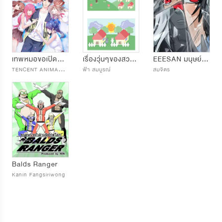
เทพหมอขอเปิดฮาเร็ม
เรื่องวุ่นๆของสวรรค์
EEESAN มนุษย์ในคราบปีศาจ
T
ENCENT ANIMATION & COMICS
ฟ้า สมบูรณ์
สมจิตร
Balds Ranger
Kanin Fangsiriwong