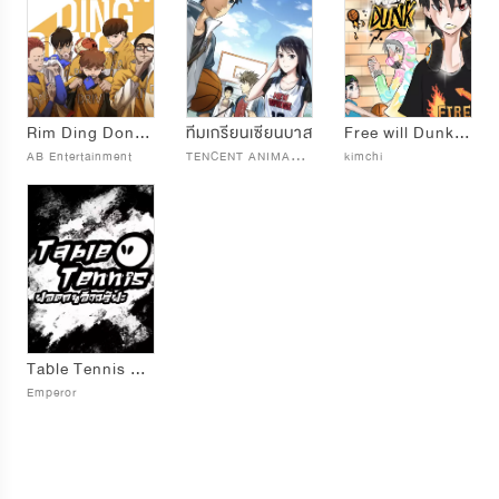
Rim Ding Dong บาสซ่าชู้ตฝัน
ทีมเกรียนเซียนบาส
Free will Dunk !! อัจฉริยะตัวป่วนก๊วนบาสเก็ตบอล
T
ENCENT ANIMATION & COMICS
AB Entertainment
kimchi
Table Tennis ยอดคนอัจฉริยะ
Emperor