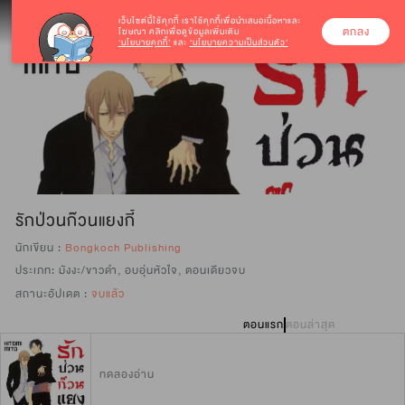
เว็บไซต์นี้ใช้คุกกี้
เราใช้คุกกี้เพื่อนำเสนอเนื้อหาและ
ตกลง
โฆษณา คลิกเพื่อดูข้อมูลเพิ่มเติม
‘นโยบายคุกกี้’
และ
‘นโยบายความเป็นส่วนตัว’
รักป่วนก๊วนแยงกี้
นักเขียน :
Bongkoch Publishing
ประเภท:
มังงะ/ขาวดำ
,
อบอุ่นหัวใจ
,
ตอนเดียวจบ
สถานะอัปเดต :
จบแล้ว
ตอนแรก
ตอนล่าสุด
ทดลองอ่าน