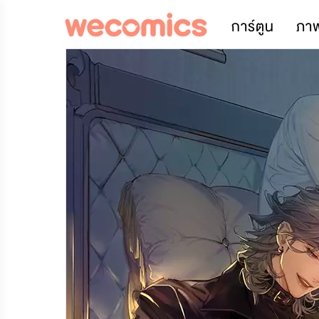
การ์ตูน
ภา