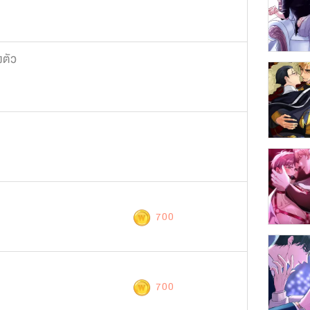
งตัว
700
700