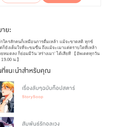
บาย:
กใครสักคนก็เหมือนการดื่มเหล้า แม้จะขาดสติ ทุกข์
ก็ยังเต็มใจที่จะขมขื่น ถึงแม้จะเมาแต่ตราบใดที่เหล้า
ายหมดลง ก็ย่อมมีวัน 'สร่างเมา' ได้เสียที 【อัพเดตทุกวัน
า 19.00 น.】
นที่แนะนำสำหรับคุณ
เรื่องลับๆฉบับท็อปสตาร์
StorySoop
สัมพันธ์รักอลเวง