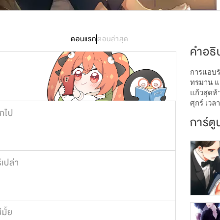
5,570
ตอนแรก
ตอนล่าสุด
คำอธิ
การแอบรั
ทรมาน แต่
แก้วสุดท้
ศุกร์ เวล
อกไป
การ์ตู
ึเปล่า
มั้ย