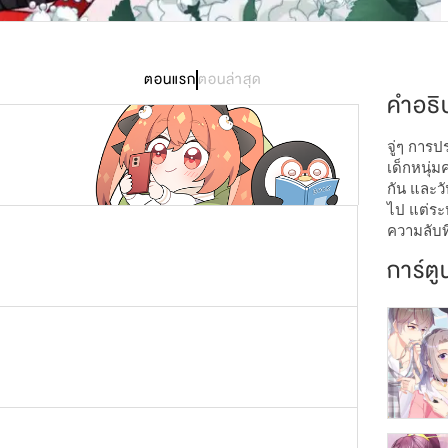
3,759
ตอนแรก
ตอนล่าสุด
คำอธิ
จู่ๆ การ
เด็กหนุ่ม
กัน และวั
ไป แต่ระห
ความลับท
การ์ตู