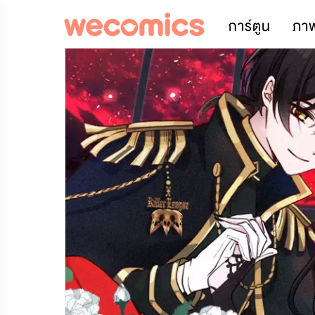
การ์ตูน
ภา