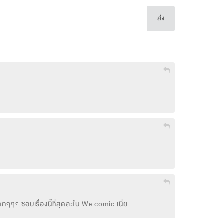
ส่ง
กๆๆๆ ชอบเรื่องนี้ที่สุดละใน We comic เนี่ย