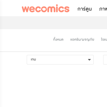
การ์ตูน
ภา
ทั้งหมด
แอคชัน/ผจญภัย
โรแ
เกม