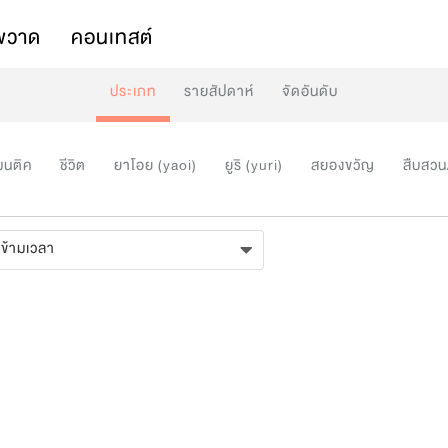
พวาด
คอนเทสต์
ประเภท
รายสัปดาห์
จัดอันดับ
มนติค
ชีวิต
ยาโอย (yaoi)
ยูริ (yuri)
สยองขวัญ
สืบสวน
ข้ามเวลา