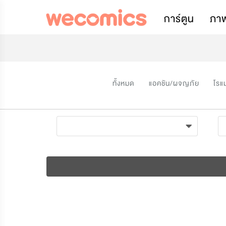
การ์ตูน
ภา
ทั้งหมด
แอคชัน/ผจญภัย
โรแ