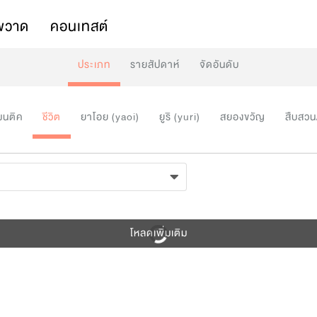
พวาด
คอนเทสต์
ประเภท
รายสัปดาห์
จัดอันดับ
มนติค
ชีวิต
ยาโอย (yaoi)
ยูริ (yuri)
สยองขวัญ
สืบสวน
โหลดเพิ่มเติม