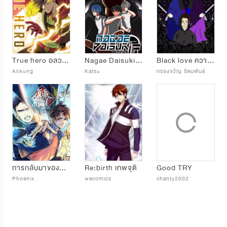
True hero อลวนฮีโร่หลงยุค
Nagae Daisuki What IF...
Black love ความรักสีดำ
Atikung
Katsu
กรองขวัญ รัตนพันธ์
การกลับมาของวายร้าย
Re:birth เทพจุติ
Good TRY
Phoenix
wecomics
chanty2002