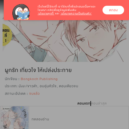
เว็บไซต์นี้ใช้คุกกี้
เราใช้คุกกี้เพื่อนำเสนอเนื้อหาและ
ตกลง
โฆษณา คลิกเพื่อดูข้อมูลเพิ่มเติม
‘นโยบายคุกกี้’
และ
‘นโยบายความเป็นส่วนตัว’
ผูกรัก เกี่ยวใจ ให้เปล่งประกาย
นักเขียน :
Bongkoch Publishing
ประเภท:
มังงะ/ขาวดำ
,
อบอุ่นหัวใจ
,
ตอนเดียวจบ
สถานะอัปเดต :
จบแล้ว
ตอนแรก
ตอนล่าสุด
ทดลองอ่าน